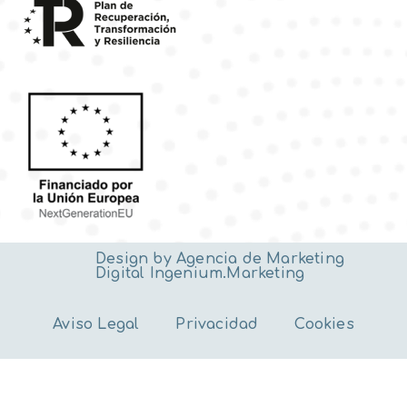
Design by
Agencia de Marketing
Utilizamos cookies para ofrecerte la mejor experiencia en
Digital
Ingenium.Marketing
nuestra web.
Puedes aprender más sobre qué cookies utilizamos o
desactivarlas en los
ajustes
.
Aviso Legal
Privacidad
Cookies
Aceptar
Rechazar
Ajustes