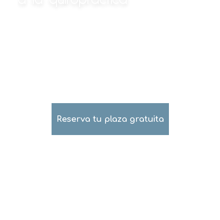
Ven y descubre cómo la
quiropráctica puede ayudarte a dar
lo mejor de ti
Reserva tu plaza gratuita