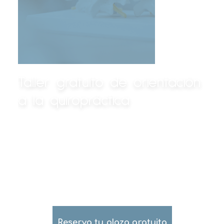
Taller gratuito de orientación
a la quiropráctica
Ven y descubre cómo la
quiropráctica puede ayudarte a dar
lo mejor de ti
Reserva tu plaza gratuita