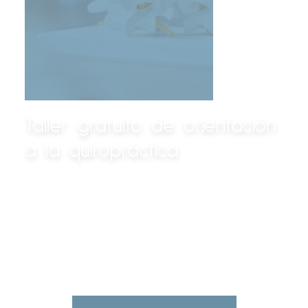
Taller gratuito de orientación
a la quiropráctica
Ven y descubre cómo la
quiropráctica puede ayudarte a dar
lo mejor de ti