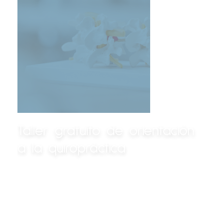
Taller gratuito de orientación
a la quiropráctica
Ven y descubre cómo la
quiropráctica puede ayudarte a dar